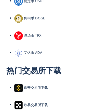
稳定币 USDC
狗狗币 DOGE
波场币 TRX
艾达币 ADA
热门交易所下载
币安交易所下载
欧易交易所下载