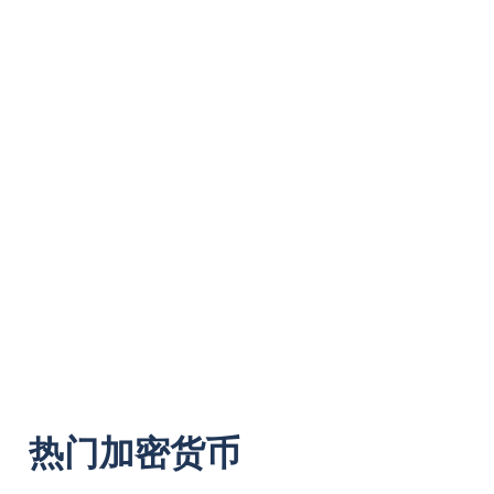
热门加密货币