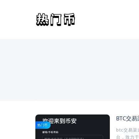
BTC交易
热门币
btc交易
台，致力于