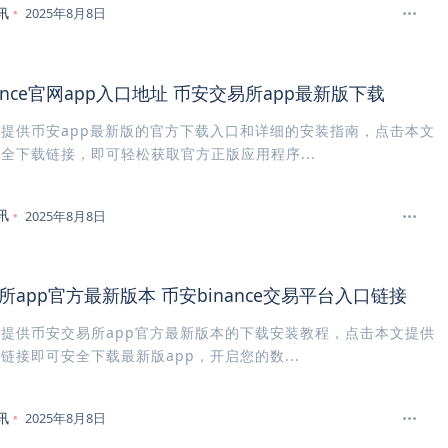
讯
2025年8月8日
ance官网app入口地址 币安交易所app最新版下载
提供币安app最新版的官方下载入口和详细的安装指南，点击本文
全下载链接，即可轻松获取官方正版应用程序...
讯
2025年8月8日
所app官方最新版本 币安binance交易平台入口链接
提供币安交易所app官方最新版本的下载安装教程，点击本文提供
链接即可安全下载最新版app，开启您的数...
讯
2025年8月8日