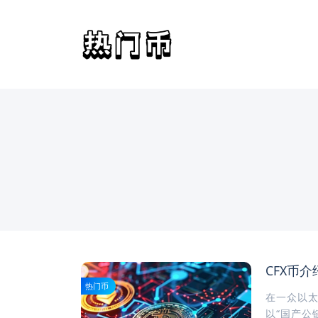
CFX币
热门币
在一众以太坊
以“国产公