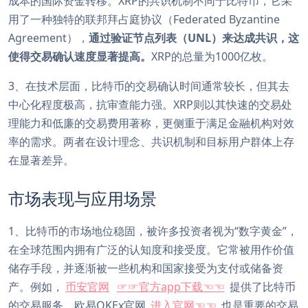
成本的国际资金转移。XRP的共识机制不同于比特币，它采
用了一种独特的联邦拜占庭协议（Federated Byzantine
Agreement），
通过验证节点列表（UNL）来达成共识，这
使得交易确认速度显著提高。
XRP的总量为1000亿枚。
3、在技术层面，比特币的交易确认时间通常较长，但其去
中心化程度极高，抗审查能力强。XRP则以其快速的交易处
理能力和低廉的交易费用著称，更侧重于满足金融机构对效
率的需求。两者在设计理念、共识机制和目标用户群体上存
在显著差异。
市场表现与应用场景
1、比特币的市场地位稳固，被许多投资者视为“数字黄金”，
在全球范围内拥有广泛的认知度和接受度。它常被用作价值
储存手段，并逐渐被一些机构和国家接受为支付或储备资
产。例如，
币安官网
☞☞官方app下载☜☜
提供了比特币
的交易服务，欧易OKEx官网
进入官网☜☜
也是重要的交易