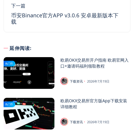
下一篇
币安Binance官方APP v3.0.6 安卓最新版本下
载
延伸阅读:
欧易OKX交易所开户指南 欧易官网入
热门币
口+邀请码福利领取教程
下载资讯
2026年7月19日
欧易OKX交易所官方版App下载安装
热门币
详细教程
下载资讯
2026年7月19日