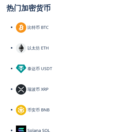
热门加密货币
比特币 BTC
以太坊 ETH
泰达币 USDT
瑞波币 XRP
币安币 BNB
Solana SOL