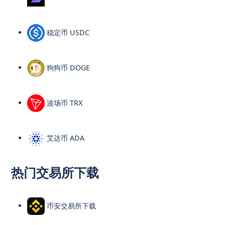
稳定币 USDC
狗狗币 DOGE
波场币 TRX
艾达币 ADA
热门交易所下载
币安交易所下载