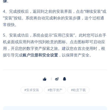
骤
。
4、完成授权后，返回到之前的安装界面，点击“继续安装”或
“安装”按钮。系统将自动完成剩余的安装步骤，这个过程通
常很快。
5、安装成功后，系统会提示“应用已安装”。此时您可以在手
机桌面或应用列表中找到欧意的图标。点击图标即可启动应
用，开启您的数字资产探索之旅。建议您在首次使用时，根
据引导完成
账户注册和安全设置
，以保障资产安全。
#安卓安装
#数字资产
#欧意下载