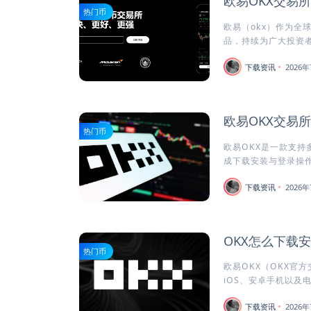
欧易OKX交易
热门币
欧易（okx）作为全
品，持续为广大投资者
下载资讯
2026年
欧易OKX交易
热门币
欧易OKX是一款支持
成下载安装与登录操作
下载资讯
2026年
OKX怎么下载
热门币
欧易OKX（OKX官
iOS、安卓手机以及电
下载资讯
2026年