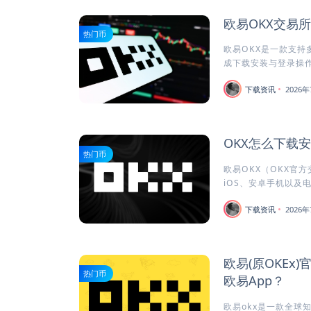
欧易OKX交易
热门币
欧易OKX是一款支持
成下载安装与登录操作
下载资讯
2026年
OKX怎么下载
热门币
欧易OKX（OKX官
iOS、安卓手机以及电
下载资讯
2026年
欧易(原OKEx
热门币
欧易App？
欧易okx是一款全球