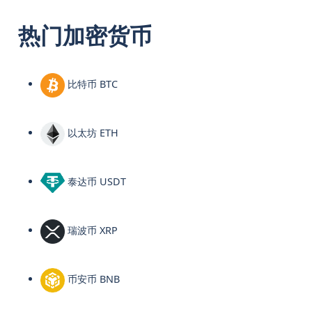
热门加密货币
比特币 BTC
以太坊 ETH
泰达币 USDT
瑞波币 XRP
币安币 BNB