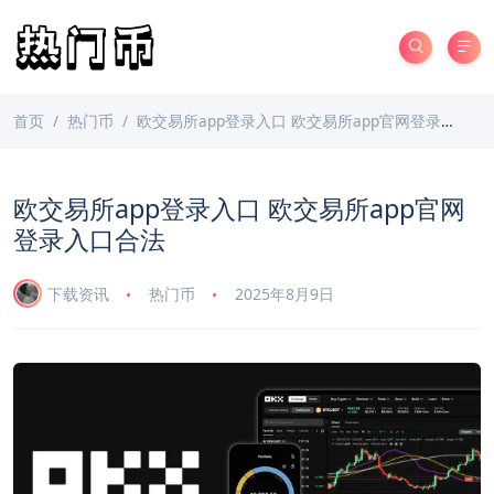
首页
热门币
欧交易所app登录入口 欧交易所app官网登录入口合法
欧交易所app登录入口 欧交易所app官网
登录入口合法
下载资讯
热门币
2025年8月9日