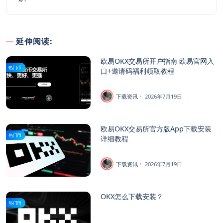
延伸阅读:
欧易OKX交易所开户指南 欧易官网入
热门币
口+邀请码福利领取教程
下载资讯
2026年7月19日
欧易OKX交易所官方版App下载安装
热门币
详细教程
下载资讯
2026年7月19日
OKX怎么下载安装？
热门币