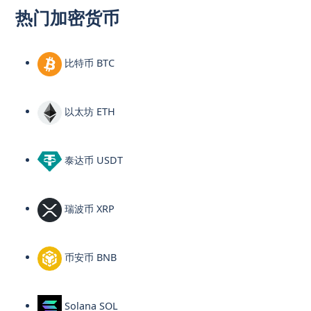
热门加密货币
比特币 BTC
以太坊 ETH
泰达币 USDT
瑞波币 XRP
币安币 BNB
Solana SOL