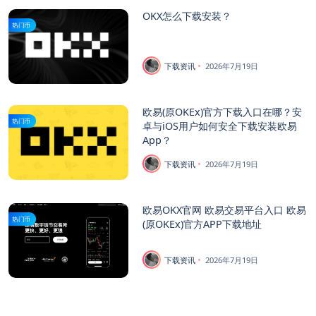
OKX怎么下载安装？
热门币
下载资讯
2026年7月19日
欧易(原OKEx)官方下载入口在哪？安
热门币
卓与iOS用户如何安全下载安装欧易
App？
下载资讯
2026年7月19日
欧易OKX官网 欧易交易平台入口 欧易
热门币
(原OKEx)官方APP下载地址
下载资讯
2026年7月19日