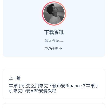
下载资讯
暂无介绍....
TA的主页
上一篇
苹果手机怎么用夸克下载币安Binance？苹果手
机夸克币安APP安装教程