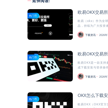
延伸阅读:
欧易OKX交易
热门币
欧易（okx）作为全
品，持续为广大投资者
下载资讯
2026年
欧易OKX交易
热门币
欧易OKX是一款支持
成下载安装与登录操作
下载资讯
2026年
OKX怎么下载
热门币
欧易OKX（OKX官