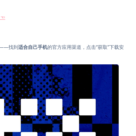
☜☜
”——找到
适合自己手机
的官方应用渠道，点击“获取”下载安