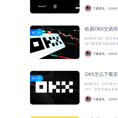
下载资讯
2026年
欧易OKX交易
热门币
欧易OKX是一款支持
成下载安装与登录操作
下载资讯
2026年
OKX怎么下载
热门币
欧易OKX（OKX官
iOS、安卓手机以及电
下载资讯
2026年