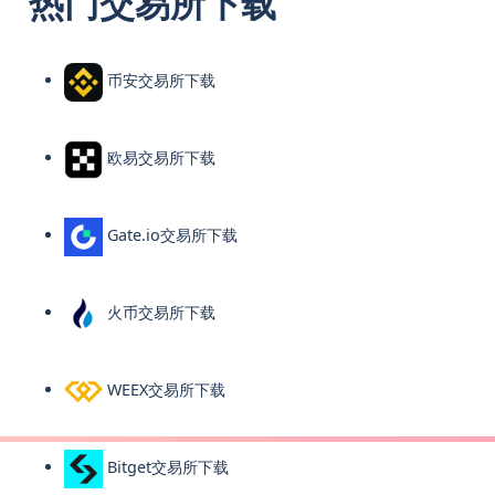
热门交易所下载
币安交易所下载
欧易交易所下载
Gate.io交易所下载
火币交易所下载
WEEX交易所下载
Bitget交易所下载