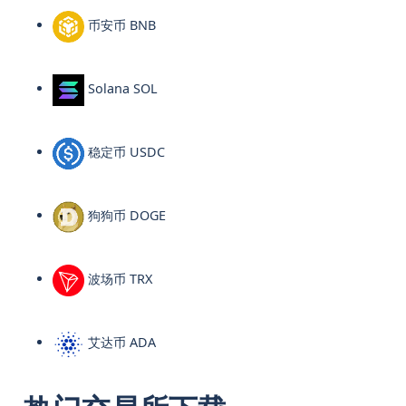
币安币 BNB
Solana SOL
稳定币 USDC
狗狗币 DOGE
波场币 TRX
艾达币 ADA