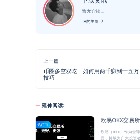
下载资讯
暂无介绍....
TA的主页
上一篇
币圈多空双吃：如何用两千赚到十五万
技巧
延伸阅读:
欧易OKX交易
热门币
欧易（okx）作为全
品，持续为广大投资者