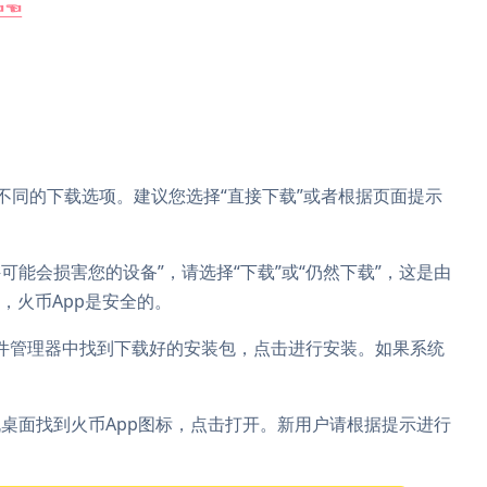
☜☜
不同的下载选项。建议您选择“直接下载”或者根据页面提示
可能会损害您的设备”，请选择“下载”或“仍然下载”，这是由
，火币App是安全的。
文件管理器中找到下载好的安装包，点击进行安装。如果系统
机桌面找到火币App图标，点击打开。新用户请根据提示进行