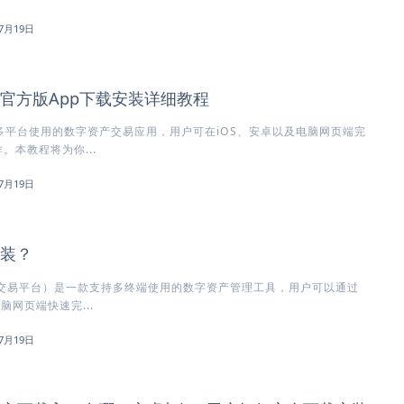
7月19日
所官方版App下载安装详细教程
多平台使用的数字资产交易应用，用户可在iOS、安卓以及电脑网页端完
。本教程将为你...
7月19日
安装？
方交易平台）是一款支持多终端使用的数字资产管理工具，用户可以通过
脑网页端快速完...
7月19日