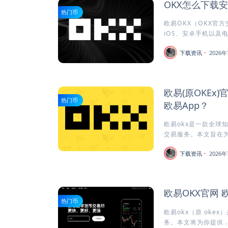
OKX怎么下载
热门币
欧易OKX（OKX官
iOS、安卓手机以及电
下载资讯
2026年
欧易(原OKEx
热门币
欧易App？
欧易okx是一款全球
交易服务。本文旨在为安
下载资讯
2026年
欧易OKX官网 
热门币
欧易okx（原 oke
务。本文将为你提供 ..