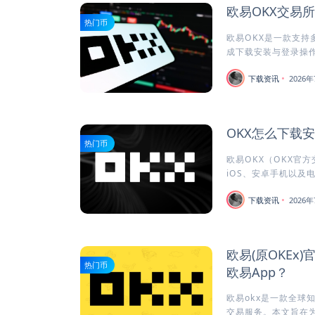
欧易OKX交易
热门币
欧易OKX是一款支持
成下载安装与登录操作
下载资讯
2026年
OKX怎么下载
热门币
欧易OKX（OKX官
iOS、安卓手机以及电
下载资讯
2026年
欧易(原OKEx
热门币
欧易App？
欧易okx是一款全球
交易服务。本文旨在为安