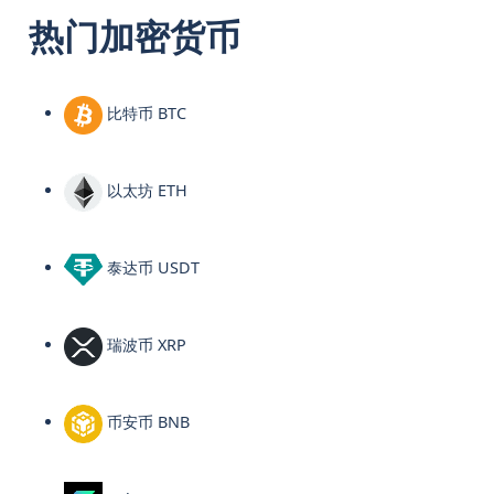
热门加密货币
比特币 BTC
以太坊 ETH
泰达币 USDT
瑞波币 XRP
币安币 BNB