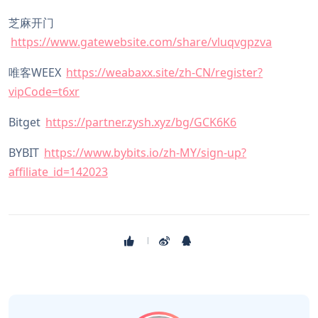
芝麻开门
https://www.gatewebsite.com/share/vluqvgpzva
唯客WEEX
https://weabaxx.site/zh-CN/register?
vipCode=t6xr
Bitget
https://partner.zysh.xyz/bg/GCK6K6
BYBIT
https://www.bybits.io/zh-MY/sign-up?
affiliate_id=142023