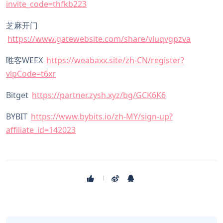
invite_code=thfkb223
芝麻开门
https://www.gatewebsite.com/share/vluqvgpzva
唯客WEEX
https://weabaxx.site/zh-CN/register?
vipCode=t6xr
Bitget
https://partner.zysh.xyz/bg/GCK6K6
BYBIT
https://www.bybits.io/zh-MY/sign-up?
affiliate_id=142023