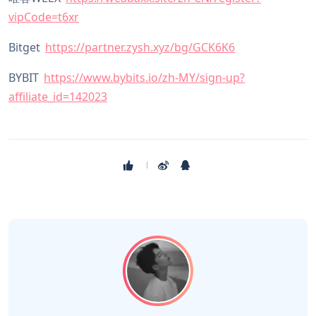
vipCode=t6xr
Bitget
https://partner.zysh.xyz/bg/GCK6K6
BYBIT
https://www.bybits.io/zh-MY/sign-up?
affiliate_id=142023