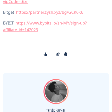
vipCode=t6xr
Bitget
https://partner.zysh.xyz/bg/GCK6K6
BYBIT
https://www.bybits.io/zh-MY/sign-up?
affiliate_id=142023
下载资讯