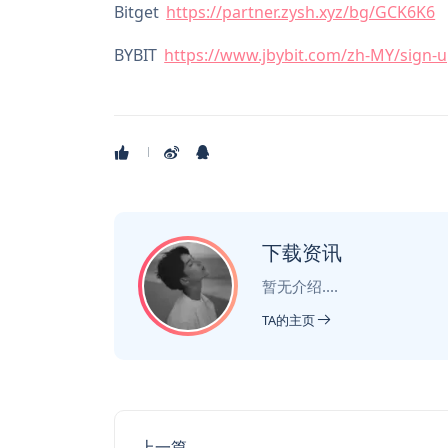
Bitget
https://partner.zysh.xyz/bg/GCK6K6
BYBIT
https://www.jbybit.com/zh-MY/sign-up
下载资讯
暂无介绍....
TA的主页
上一篇