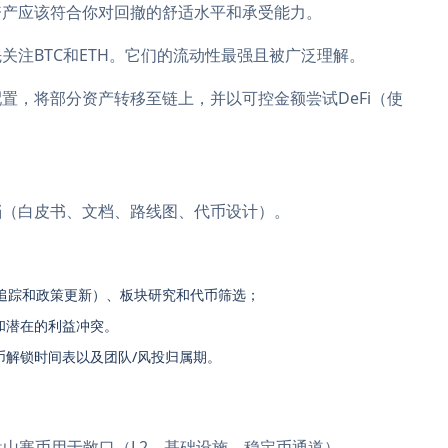
资产应该符合你对回撤的舒适水平和承受能力。
关注BTC和ETH。它们的流动性最强且被广泛理解。
置，将部分资产转移至链上，并以可控金额尝试DeFi（使
。
档（白皮书、文档、路线图、代币设计）。
场追踪和政策更新）、板块研究和代币筛选；
和潜在的利益冲突。
币解锁时间表以及团队/风投归属期。
大盘山寨币用于敞口（L2、基础设施、稳定币通道）。