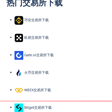
热门交易所下载
币安交易所下载
欧易交易所下载
Gate.io交易所下载
火币交易所下载
WEEX交易所下载
Bitget交易所下载