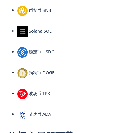
币安币 BNB
Solana SOL
稳定币 USDC
狗狗币 DOGE
波场币 TRX
艾达币 ADA