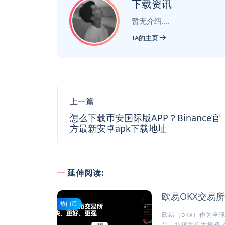
下载资讯
暂无介绍....
TA的主页
上一篇
怎么下载币安国际版APP？Binance官
方最新安卓apk下载地址
延伸阅读:
欧易OKX交易
热门币
欧易（okx）作为全
品，持续为广大投资者