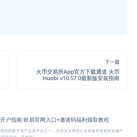
下一篇
火币交易所App官方下载通道 火币
Huobi v10.57.0最新版安装指南
所开户指南 欧易官网入口+邀请码福利领取教程
球领先的数字资产交易平台之一，凭借其深厚的行业底蕴和创新的金融产
提供安全、高效的...