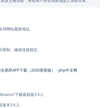
安装及注册流程，帮助用户安全高效地进入加密世界。
全球网站最新地址。
区限制，确保连接稳定。
inance”下载最新版3.9.2。
取版本3.6.3。