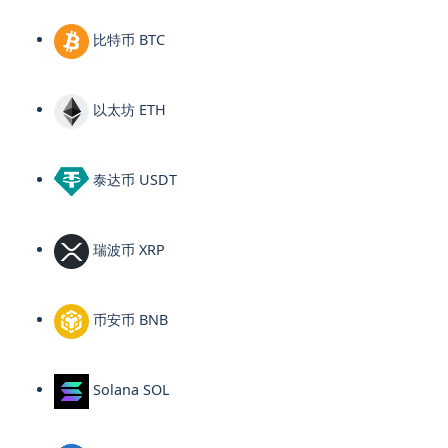
比特币 BTC
以太坊 ETH
泰达币 USDT
瑞波币 XRP
币安币 BNB
Solana SOL