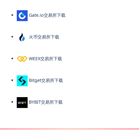
Gate.io交易所下载
火币交易所下载
WEEX交易所下载
Bitget交易所下载
BYBIT交易所下载