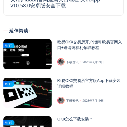
v10.58.0安卓版安全下载
延伸阅读:
欧易OKX交易所开户指南 欧易官网入
热门币
口+邀请码福利领取教程
下载资讯
2026年7月19日
欧易OKX交易所官方版App下载安装
热门币
详细教程
下载资讯
2026年7月19日
OKX怎么下载安装？
热门币