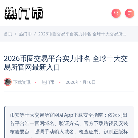
首页
热门币
2026币圈交易平台实力排名 全球十大交易所官网最新入口
2026币圈交易平台实力排名 全球十大交
易所官网最新入口
下载资讯
热门币
2026年1月16日
币安等十大交易所官网及App下载安全指南：依次列出
各平台唯一官网域名、验证方式、官方下载路径及安装
核验要点，强调手动输入域名、检查证书、识别正版标