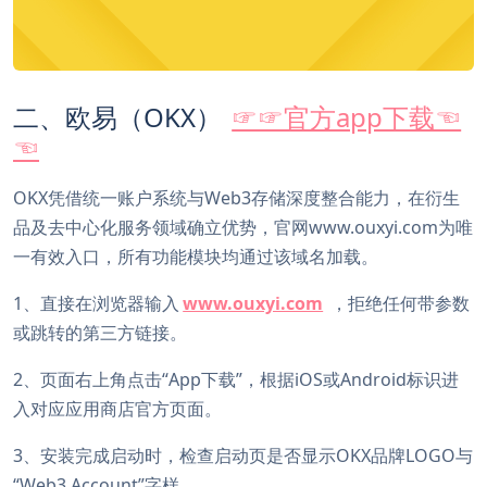
二、欧易（OKX）
☞☞官方app下载☜
☜
OKX凭借统一账户系统与Web3存储深度整合能力，在衍生
品及去中心化服务领域确立优势，官网www.ouxyi.com为唯
一有效入口，所有功能模块均通过该域名加载。
1、直接在浏览器输入
www.ouxyi.com
，拒绝任何带参数
或跳转的第三方链接。
2、页面右上角点击“App下载”，根据iOS或Android标识进
入对应应用商店官方页面。
3、安装完成启动时，检查启动页是否显示OKX品牌LOGO与
“Web3 Account”字样。