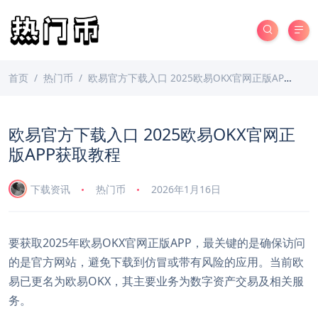
首页
热门币
欧易官方下载入口 2025欧易OKX官网正版APP获取教程
欧易官方下载入口 2025欧易OKX官网正
版APP获取教程
下载资讯
热门币
2026年1月16日
要获取2025年欧易OKX官网正版APP，最关键的是确保访问
的是官方网站，避免下载到仿冒或带有风险的应用。当前欧
易已更名为欧易OKX，其主要业务为数字资产交易及相关服
务。