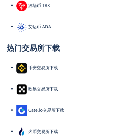
波场币 TRX
艾达币 ADA
热门交易所下载
币安交易所下载
欧易交易所下载
Gate.io交易所下载
火币交易所下载