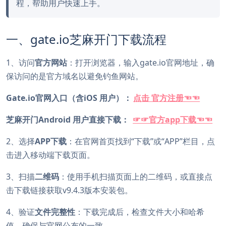
程，帮助用户快速上手。
一、gate.io芝麻开门下载流程
1、访问
官方网站
：打开浏览器，输入gate.io官网地址，确
保访问的是官方域名以避免钓鱼网站。
Gate.io官网入口（含iOS 用户）：
点击 官方注册☜☜
芝麻开门Android 用户直接下载：
☞☞官方app下载☜☜
2、选择
APP下载
：在官网首页找到“下载”或“APP”栏目，点
击进入移动端下载页面。
3、扫描
二维码
：使用手机扫描页面上的二维码，或直接点
击下载链接获取v9.4.3版本安装包。
4、验证
文件完整性
：下载完成后，检查文件大小和哈希
值，确保与官网公布的一致。