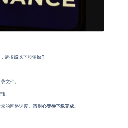
单，请按照以下步骤操作：
下载文件。
按钮。
于您的网络速度。请
耐心等待下载完成
。