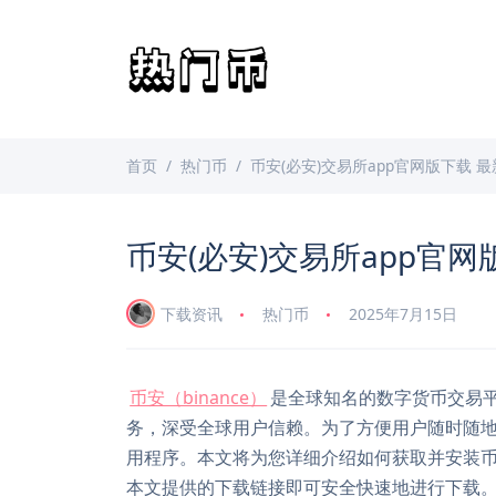
首页
热门币
币安(必安)交易所app官网版下载 最新
币安(必安)交易所app官网版
下载资讯
热门币
2025年7月15日
币安（binance）
是全球知名的数字货币交易
务，深受全球用户信赖。为了方便用户随时随
用程序。本文将为您详细介绍如何获取并安装币
本文提供的下载链接即可安全快速地进行下载