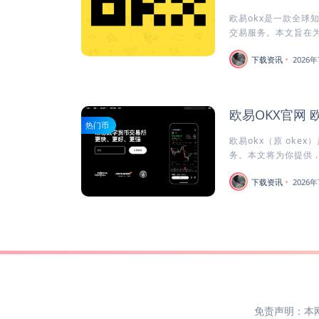
欧易okx是一款全球
交易服务。本文旨在为安
下载资讯
2026年
欧易OKX官网 
热门币
欧易okx（原 oke
务。本文将为你提供 ..
下载资讯
2026年
免责声明：本