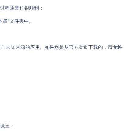
装过程通常也很顺利：
下载”文件夹中。
装来自未知来源的应用。如果您是从官方渠道下载的，请
允许
。
的设置：