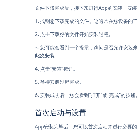
文件下载完成后，接下来进行App的安装。安
1. 找到您下载完成的文件。这通常在您设备的“
2. 点击下载好的文件开始安装过程。
3. 您可能会看到一个提示，询问是否允许安
此次安装
。
4. 点击“安装”按钮。
5. 等待安装过程完成。
6. 安装成功后，您会看到“打开”或“完成”的按钮
首次启动与设置
App安装完毕后，您可以首次启动并进行必要