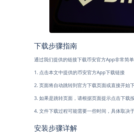
下载步骤指南
通过我们提供的链接下载币安官方App非常简
1. 点击本文中提供的币安官方App下载链接
2. 页面将自动跳转到官方下载页面或直接开始
3. 如果是跳转页面，请根据页面提示点击下载
4. 文件下载过程可能需要一些时间，具体取决
安装步骤详解