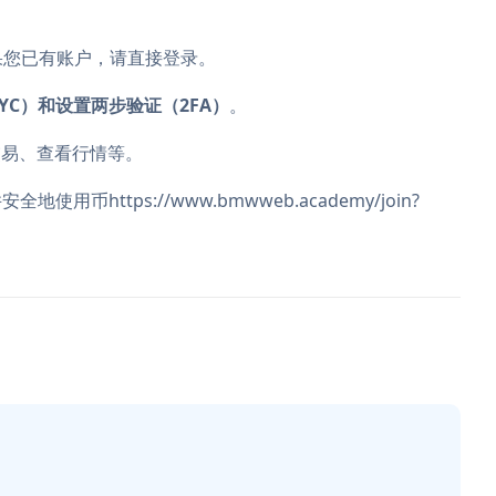
果您已有账户，请直接登录。
YC）和设置两步验证（2FA）
。
交易、查看行情等。
https://www.bmwweb.academy/join?