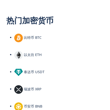
热门加密货币
比特币 BTC
以太坊 ETH
泰达币 USDT
瑞波币 XRP
币安币 BNB