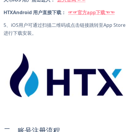
HTXAndroid 用户直接下载：
☞☞官方app下载☜☜
5、iOS用户可通过扫描二维码或点击链接跳转至App Store
进行下载安装。
二、账号注册流程