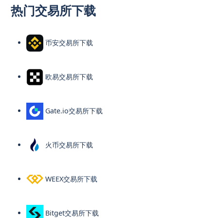
热门交易所下载
币安交易所下载
欧易交易所下载
Gate.io交易所下载
火币交易所下载
WEEX交易所下载
Bitget交易所下载