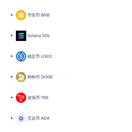
币安币 BNB
Solana SOL
稳定币 USDC
狗狗币 DOGE
波场币 TRX
艾达币 ADA