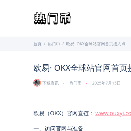
首页
热门币
欧易· OKX全球站官网首页接入点
欧易· OKX全球站官网首
下载资讯
热门币
2025年7月15日
欧易（OKX）官网直链：
www.ouxyi.c
一、访问官网与准备