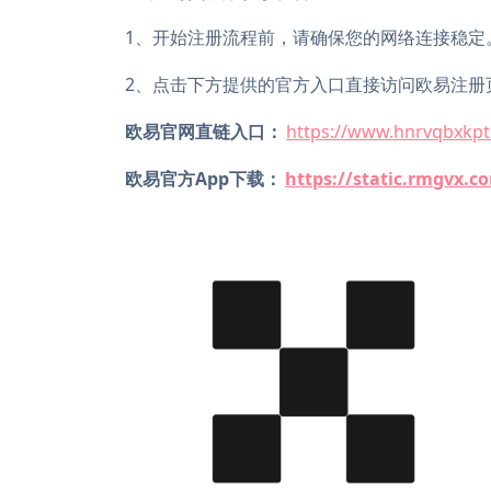
1、开始注册流程前，请确保您的网络连接稳定
2、点击下方提供的官方入口直接访问欧易注册
欧易官网直链入口：
https://www.hnrvqbxkpt
欧易官方App下载：
https://static.rmgvx.