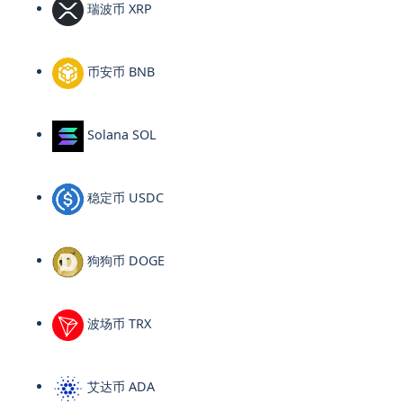
瑞波币 XRP
币安币 BNB
Solana SOL
稳定币 USDC
狗狗币 DOGE
波场币 TRX
艾达币 ADA