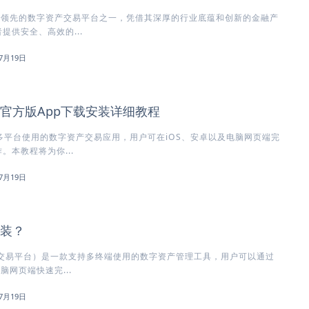
球领先的数字资产交易平台之一，凭借其深厚的行业底蕴和创新的金融产
提供安全、高效的...
7月19日
所官方版App下载安装详细教程
多平台使用的数字资产交易应用，用户可在iOS、安卓以及电脑网页端完
。本教程将为你...
7月19日
安装？
方交易平台）是一款支持多终端使用的数字资产管理工具，用户可以通过
脑网页端快速完...
7月19日