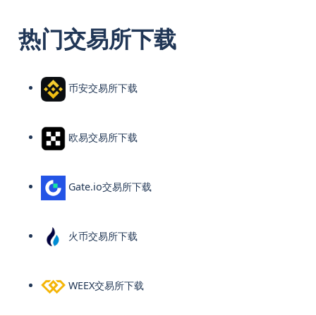
热门交易所下载
币安交易所下载
欧易交易所下载
Gate.io交易所下载
火币交易所下载
WEEX交易所下载