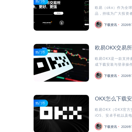
热门币
欧易（okx）作为全
品，持续为广大投资者
下载资讯
2026年
欧易OKX交易
热门币
欧易OKX是一款支持
成下载安装与登录操作
下载资讯
2026年
OKX怎么下载
热门币
欧易OKX（OKX官
iOS、安卓手机以及电
下载资讯
2026年