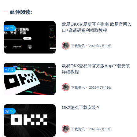
延伸阅读:
欧易OKX交易所开户指南 欧易官网入
热门币
口+邀请码福利领取教程
下载资讯
2026年7月19日
欧易OKX交易所官方版App下载安装
热门币
详细教程
下载资讯
2026年7月19日
OKX怎么下载安装？
热门币
下载资讯
2026年7月19日