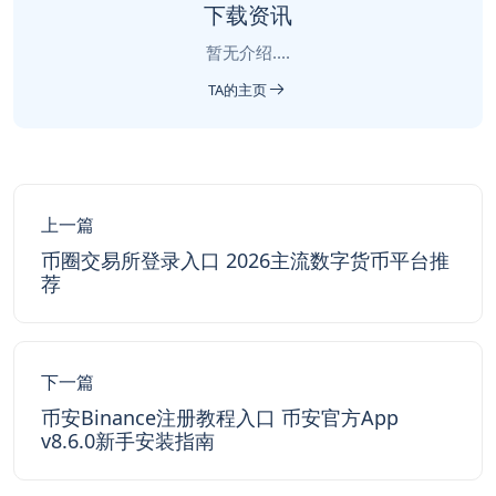
下载资讯
暂无介绍....
TA的主页
上一篇
币圈交易所登录入口 2026主流数字货币平台推
荐
下一篇
币安Binance注册教程入口 币安官方App
v8.6.0新手安装指南