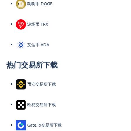
狗狗币 DOGE
波场币 TRX
艾达币 ADA
热门交易所下载
币安交易所下载
欧易交易所下载
Gate.io交易所下载