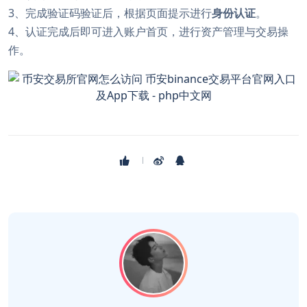
3、完成验证码验证后，根据页面提示进行
身份认证
。
4、认证完成后即可进入账户首页，进行资产管理与交易操
作。