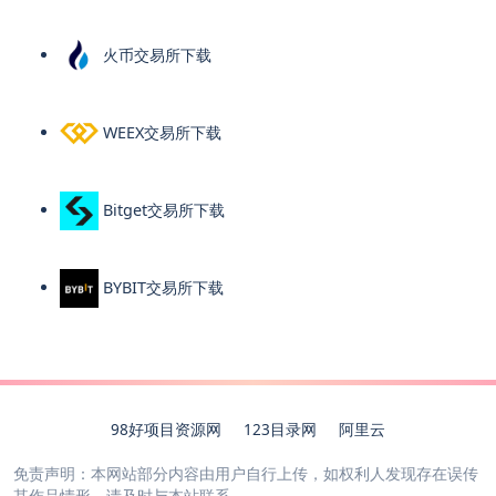
火币交易所下载
WEEX交易所下载
Bitget交易所下载
BYBIT交易所下载
98好项目资源网
123目录网
阿里云
免责声明：本网站部分内容由用户自行上传，如权利人发现存在误传
其作品情形，请及时与本站联系。