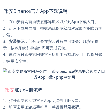
币安Binance官方App下载说明
1、在币安官网首页或底部导航区域找到
App下载
入口。
2、进入下载页面后，根据系统提示获取对应版本的官方客
户端。
3、
安装提示
：部分设备在安装过程中可能会出现安全提
示，按照系统引导操作即可完成安装。
4、建议通过币安官网或官方应用平台获取应用，以提升账
户使用安全性。
币安
账户注册流程
1、打开币安官网或官方App，点击注册入口。
2、填写常用邮箱或手机号，并设置
登录密码
。