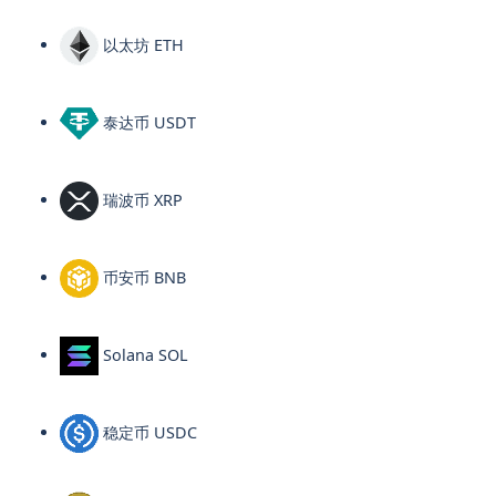
以太坊 ETH
泰达币 USDT
瑞波币 XRP
币安币 BNB
Solana SOL
稳定币 USDC