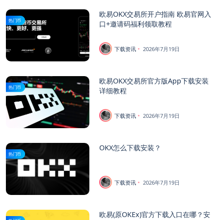
欧易OKX交易所开户指南 欧易官网入
热门币
口+邀请码福利领取教程
下载资讯
2026年7月19日
欧易OKX交易所官方版App下载安装
热门币
详细教程
下载资讯
2026年7月19日
OKX怎么下载安装？
热门币
下载资讯
2026年7月19日
欧易(原OKEx)官方下载入口在哪？安