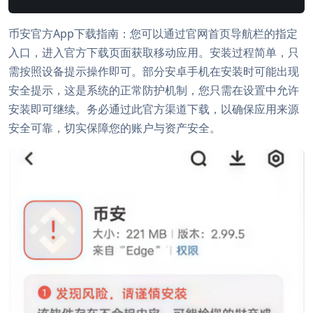
币安官方App下载指南：您可以通过官网首页导航栏的指定
入口，进入官方下载页面获取移动应用。安装过程简单，只
需按照设备提示操作即可。部分安卓手机在安装时可能出现
安全提示，这是系统的正常防护机制，您只需在设置中允许
安装即可继续。务必通过此官方渠道下载，以确保应用来源
安全可靠，切实保障您的账户与资产安全。