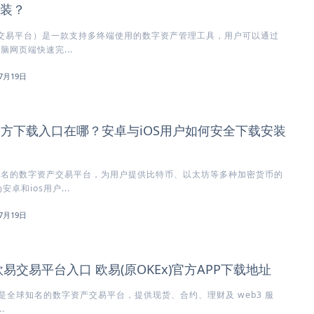
安装？
方交易平台）是一款支持多终端使用的数字资产管理工具，用户可以通过
脑网页端快速完...
7月19日
)官方下载入口在哪？安卓与iOS用户如何安全下载安装
知名的数字资产交易平台，为用户提供比特币、以太坊等多种加密货币的
卓和ios用户...
7月19日
欧易交易平台入口 欧易(原OKEx)官方APP下载地址
x）是全球知名的数字资产交易平台，提供现货、合约、理财及 web3 服
.