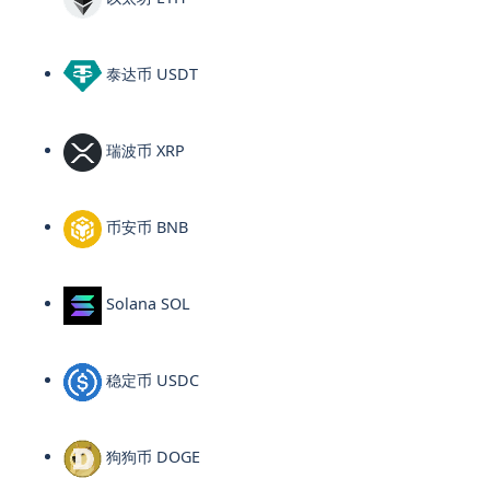
泰达币 USDT
瑞波币 XRP
币安币 BNB
Solana SOL
稳定币 USDC
狗狗币 DOGE