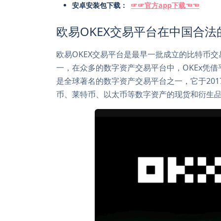
安卓安装包下载：
☞☞官方app下载☜☜
欧易OKEX交易平台在中国合法
欧易OKEX交易平台是最早一批成立的比特币交易
一，在众多的数字资产交易平台中，OKEx凭借
是全球著名的数字资产交易平台之一，它于20
币、莱特币、以太币等数字资产的现货和衍生