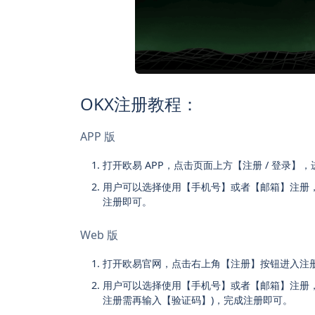
OKX注册教程：
APP 版
打开欧易 APP，点击页面上方【注册 / 登录】
用户可以选择使用【手机号】或者【邮箱】注册，
注册即可。
Web 版
打开欧易官网，点击右上角【注册】按钮进入注
用户可以选择使用【手机号】或者【邮箱】注册，
注册需再输入【验证码】)，完成注册即可。