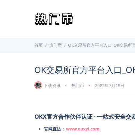
首页
热门币
OK交易所官方平台入口_OK交易所
OK交易所官方平台入口_O
下载资讯
热门币
2025年7月18日
OKX官方合作伙伴认证 · 一站式安全交
官网直达：
www.ouxyi.com