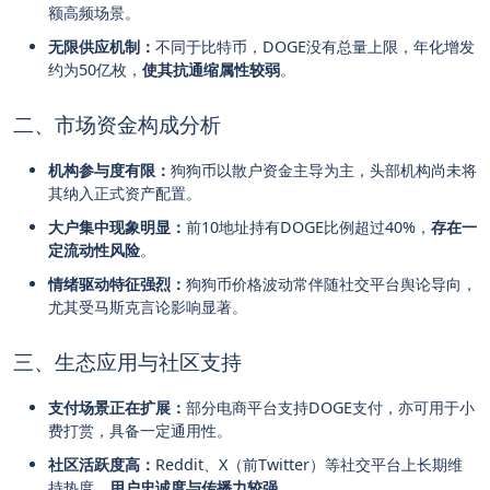
额高频场景。
无限供应机制：
不同于比特币，DOGE没有总量上限，年化增发
约为50亿枚，
使其抗通缩属性较弱
。
二、市场资金构成分析
机构参与度有限：
狗狗币以散户资金主导为主，头部机构尚未将
其纳入正式资产配置。
大户集中现象明显：
前10地址持有DOGE比例超过40%，
存在一
定流动性风险
。
情绪驱动特征强烈：
狗狗币价格波动常伴随社交平台舆论导向，
尤其受马斯克言论影响显著。
三、生态应用与社区支持
支付场景正在扩展：
部分电商平台支持DOGE支付，亦可用于小
费打赏，具备一定通用性。
社区活跃度高：
Reddit、X（前Twitter）等社交平台上长期维
持热度，
用户忠诚度与传播力较强
。