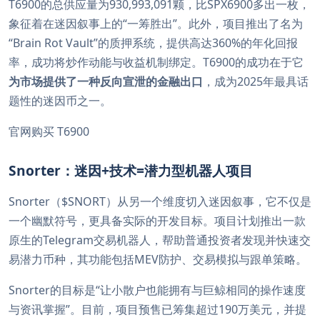
T6900的总供应量为930,993,091颗，比SPX6900多出一枚，
象征着在迷因叙事上的“一筹胜出”。此外，项目推出了名为
“Brain Rot Vault”的质押系统，提供高达360%的年化回报
率，成功将炒作动能与收益机制绑定。T6900的成功在于它
为市场提供了一种反向宣泄的金融出口
，成为2025年最具话
题性的迷因币之一。
官网购买 T6900
Snorter：迷因+技术=潜力型机器人项目
Snorter（$SNORT）从另一个维度切入迷因叙事，它不仅是
一个幽默符号，更具备实际的开发目标。项目计划推出一款
原生的Telegram交易机器人，帮助普通投资者发现并快速交
易潜力币种，其功能包括MEV防护、交易模拟与跟单策略。
Snorter的目标是“让小散户也能拥有与巨鲸相同的操作速度
与资讯掌握”。目前，项目预售已筹集超过190万美元，并提