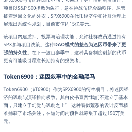
SPX6900与传统迷因币不同，它采取了更严谨的制度设计。
项目以S&P 500指数为象征，意在挑战传统金融秩序。尽管
披着迷因文化的外衣，SPX6900在代币经济学和社群治理上
展现出系统性规划，目前市值约15亿美元。
该项目内建质押、投票与治理功能，允许社群成员通过持有
SPX参与项目决策。这种
DAO模式的整合为迷因币带来了更
强的持久性
。在下一波山寨季中，这种具备制度创新的代币
更有可能吸引愿意长期持有的投资者。
Token6900：迷因叙事中的金融黑马
Token6900（$T6900）作为SPX6900的衍生项目，将迷因经
济的讽刺与演绎推向极致。其白皮书直言“我们不建立于基本
面，只建立于幻觉与讽刺之上”，这种看似荒谬的设计反而精
准捕获了市场关注，在短时间内预售就筹集了超过150万美
元。