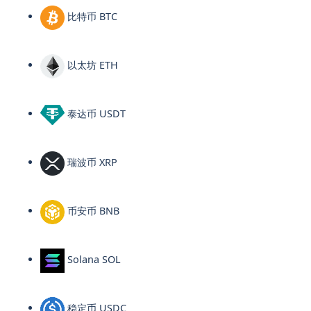
比特币 BTC
以太坊 ETH
泰达币 USDT
瑞波币 XRP
币安币 BNB
Solana SOL
稳定币 USDC