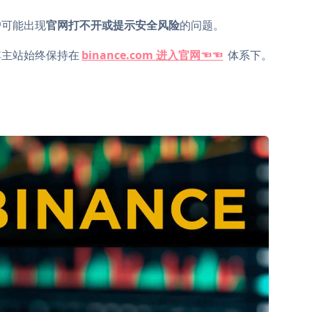
户可能出现
官网打不开或提示安全风险
的问题。
其主站始终保持在
binance.com 进入官网☜☜
体系下。