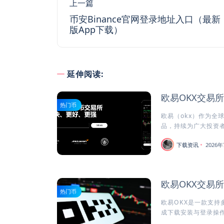
上一篇
币安Binance官网登录地址入口（最新
版App下载）
延伸阅读:
欧易OKX交易
热门币
欧易（okx）作为全
品，持续为广大投资者
下载资讯
2026年
欧易OKX交易
热门币
欧易OKX是一款支持
成下载安装与登录操作