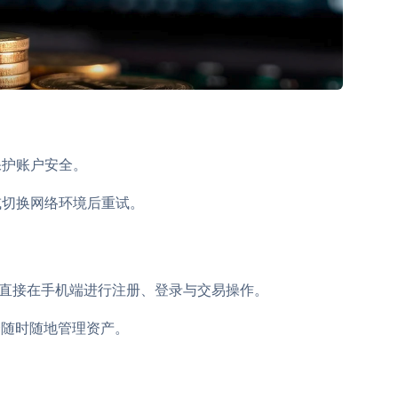
保护账户安全。
或切换网络环境后重试。
，可直接在手机端进行注册、登录与交易操作。
合随时随地管理资产。