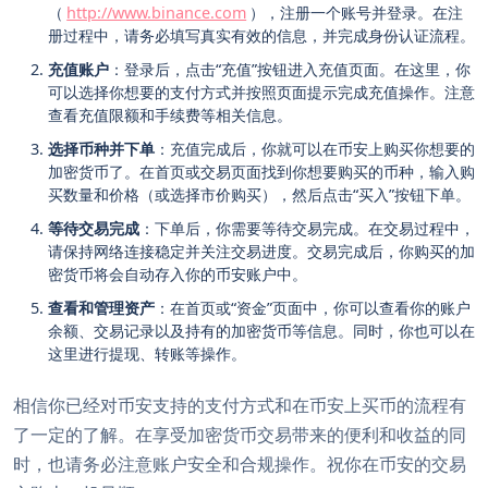
（
http://www.binance.com
），注册一个账号并登录。在注
册过程中，请务必填写真实有效的信息，并完成身份认证流程。
充值账户
：登录后，点击“充值”按钮进入充值页面。在这里，你
可以选择你想要的支付方式并按照页面提示完成充值操作。注意
查看充值限额和手续费等相关信息。
选择币种并下单
：充值完成后，你就可以在币安上购买你想要的
加密货币了。在首页或交易页面找到你想要购买的币种，输入购
买数量和价格（或选择市价购买），然后点击“买入”按钮下单。
等待交易完成
：下单后，你需要等待交易完成。在交易过程中，
请保持网络连接稳定并关注交易进度。交易完成后，你购买的加
密货币将会自动存入你的币安账户中。
查看和管理资产
：在首页或“资金”页面中，你可以查看你的账户
余额、交易记录以及持有的加密货币等信息。同时，你也可以在
这里进行提现、转账等操作。
相信你已经对币安支持的支付方式和在币安上买币的流程有
了一定的了解。在享受加密货币交易带来的便利和收益的同
时，也请务必注意账户安全和合规操作。祝你在币安的交易